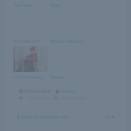
Taya Talise
Gillian
Betti visszatért!
Mayumi a bárpulton
Ira Golohvastova
Melinda
2016.január.21
sexinart
Erotika Blogok
Sex in Art Blog
Vanea és a hatalmas cicik
Lia