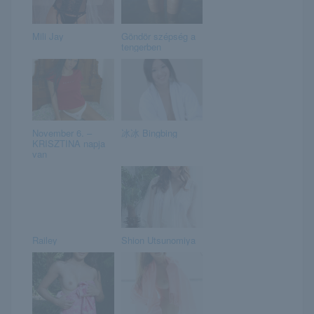
Mili Jay
Göndör szépség a
tengerben
November 6. –
冰冰 Bingbing
KRISZTINA napja
van
Railey
Shion Utsunomiya