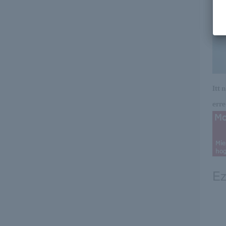
Itt 
erre 
Ez