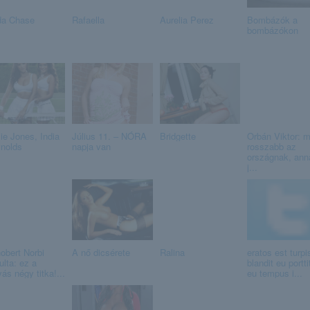
da Chase
Rafaella
Aurelia Perez
Bombázók a
bombázókon
ie Jones, India
Július 11. – NÓRA
Bridgette
Orbán Viktor: m
nolds
napja van
rosszabb az
országnak, ann
j...
obert Norbi
A nő dicsérete
Ralina
eratos est turpi
ulta: ez a
blandit eu portti
ás négy titka!...
eu tempus i...