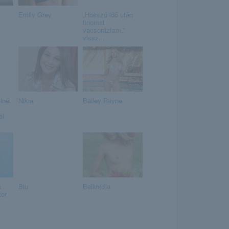
Emily Grey
„Hosszú idő után
finomat
vacsoráztam.”
vissz...
inél
Nikia
Bailey Rayne
ál
s
Biu
Bellin(d)a
tor