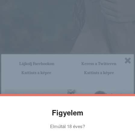
Lájkolj Facebookon
Keress a Twitteren
Kattints a képre
Kattints a képre
Figyelem
Elmúltál 18 éves?