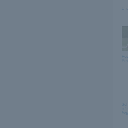
Lin
Ros
Rey
Sch
elár
fogy