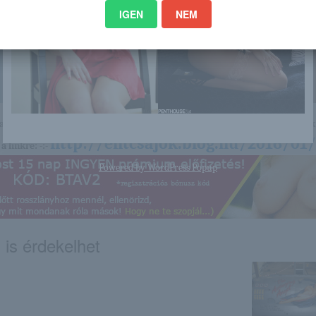
IGEN
NEM
nagyon sok olyan lány van, aki cseppet sem szégyenlős. Ha ennek a lánynak 
http://elitcsajok.blog.hu/2016/01/
a linkre: -:-
Powered by
WordPress Popup
 is érdekelhet