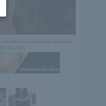
a teljes képsorozatra kíváncsi vagy, akkor kattints
22/lia_371
/