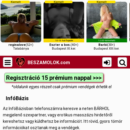
Kiemelt
Kiemelt
Kieme
10-16 tud fogadni
12:00
reginalove
(52+)
Eszter a bos.
(40+)
Bar
Tatabánya
Budapest XI.ker.
Budapes
BESZAMOLOK.com
Regisztráció 15 prémium nappal >>>
*oldalunk egyes részeit csak prémium vendégek érhetik el
InfóBázis
Az InfóBázisban telefonszámra keresve a neten BÁRHOL
megjelenő szexpartner, vagy erotikus masszázs hirdetőről
kereshetsz vagy küldhetsz be információt. Itt rövid, gyors tömör
információkat osztanak meg a vendégek.