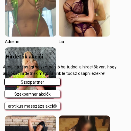
Adrienn
Lia
Hirdetők akciói
A mai gazdasági helyzetben jó ha tudod: a hirdetők van, hogy
akciókat hirdetnek meg, nálunk le tudsz csapni ezekre!
Szexpartner
Szexpartner akciók
Barbi
erotikus masszázs akciók