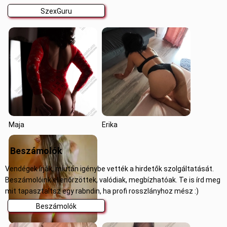
SzexGuru
Maja
Erika
Beszámolók
Vendégek írják, miután igénybe vették a hirdetők szolgáltatását.
Beszámolóink ellenőrzöttek, valódiak, megbízhatóak. Te is írd meg
mit tapasztaltsz egy rabndin, ha profi rosszlányhoz mész :)
Beszámolók