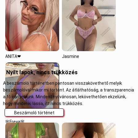
Dóri
ANITA❤
Jasmine
Nyilt lapok, nincs trükközés
A beszámoló történetben pontosan visszakövethető melyik
beszámolóval mikor mi történt. Az átláthatóság, a transzparencia
a fő irányelvünk. Mindent nyílvánosan, lekövethetően ekzelünk,
hogy mindenki lássa, itt nincs trükközés.
Beszámoló történet
🌸Freya🌸