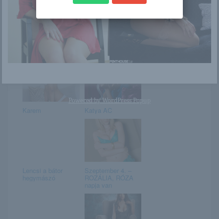
Erica B
Tori
Powered by
WordPress Popup
Karem
Katya AC
Lencsi a bátor
Szeptember 4. –
hegymászó
ROZÁLIA, RÓZA
napja van