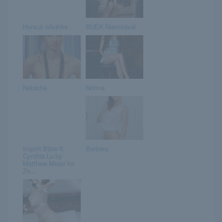
Huncut nővérke
BÚÉK Niemirával
Natasha
Norma
Import Bible ft.
Barbara
Cynthia Lu by
Matthew Mead for
Ze...