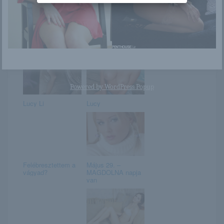
Bella
Alina bevisz az
erdőbe
Powered by
WordPress Popup
Lucy Li
Lucy
Felébresztettem a
Május 29. –
vágyad?
MAGDOLNA napja
van