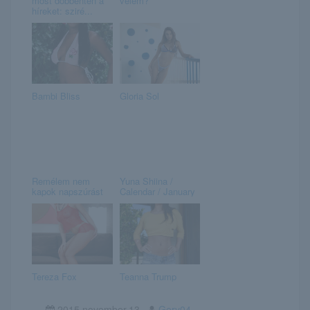
most döbbenten a
velem?
híreket: sziré...
Bambi Bliss
Gloria Sol
Remélem nem
Yuna Shiina /
kapok napszúrást
Calendar / January
Tereza Fox
Teanna Trump
2015.november.13
Gery04