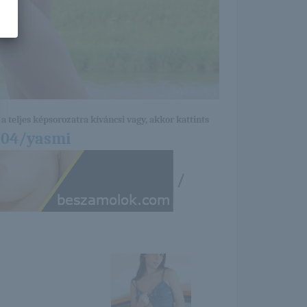
a teljes képsorozatra kíváncsi vagy, akkor kattints
/04/yasmi
/