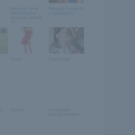
ʞ
Menczer Tamás
Rebecca Linares és
Ruszin-Szendi
a Lamborghini
Romulusz tettéről:
...
Gloria
Adelina Dey
ta
Darisha
A megfelelő
pozíciót keresem