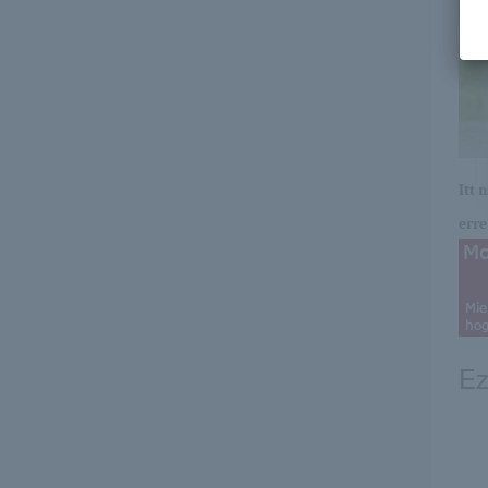
Itt 
erre 
Ez