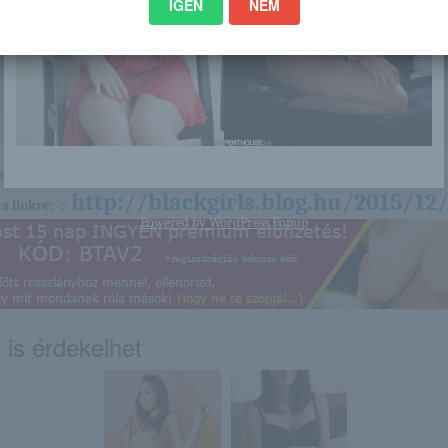
IGEN
NEM
nagyon sok olyan lány van, aki cseppet sem szégyenlős. Ha ennek a lánynak 
http://blackgirls.blog.hu/2015/12
a linkre: -:-
Powered by
WordPress Popup
 is érdekelhet