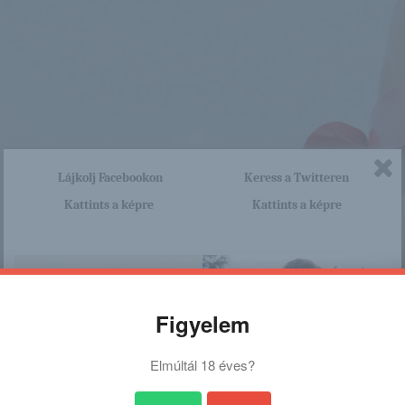
Lájkolj Facebookon
Keress a Twitteren
Kattints a képre
Kattints a képre
Figyelem
Elmúltál 18 éves?