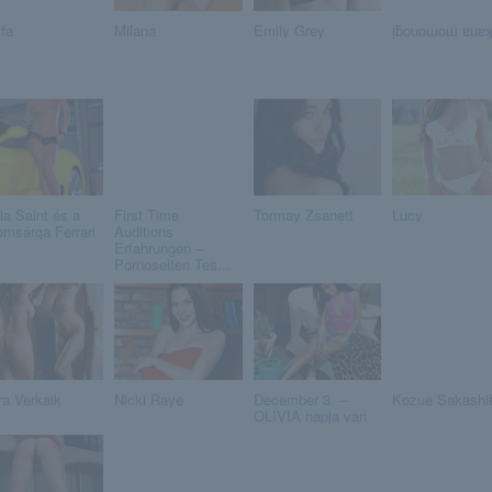
fa
Milana
Emily Grey
ᴉƃouoɯoɯ ɐuɐ
ia Saint és a
First Time
Tormay Zsanett
Lucy
romsárga Ferrari
Auditions
Erfahrungen –
Pornoseiten Tes...
ra Verkaik
Nicki Raye
December 3. –
Kozue Sakashi
OLÍVIA napja van