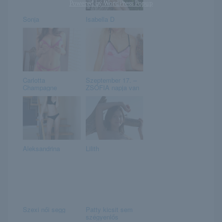
Powered by
WordPress Popup
Sonja
Isabella D
Carlotta
Szeptember 17. –
Champagne
ZSÓFIA napja van
Aleksandrina
Lilith
Szexi női segg
Patty kicsit sem
szégyenlős