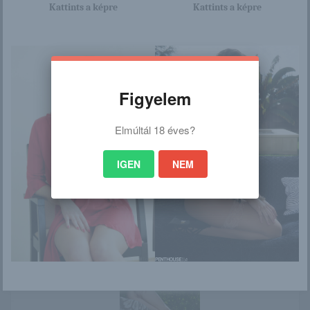
Kattints a képre
Kattints a képre
/
Ez is érdekelhet
Figyelem
Elmúltál 18 éves?
Barbara
Barbara
IGEN
NEM
Sunny, a
Mia Sollis
nagymellű, aranyló
szépség