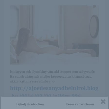
Itt nagyon sok olyan lány van, aki cseppet sem szégyenlős.
Ha ennek a lánynak a teljes képsorozatra kíváncsi vagy,
akkor kattints erre a linkre: -:-
http://ajoedesanyadbelulrol.blog
.hu/2016/03/20/nikky_326
Lájkolj Facebookon
Keress a Twitteren