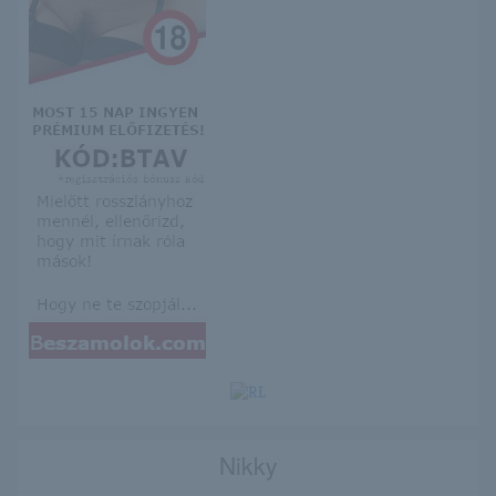
Nikky