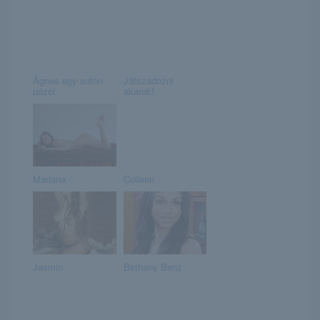
Ágnes egy autón
Játszadozni
pózol
akarok!
Marjana
Colleen
Jasmin
Bethany Benz