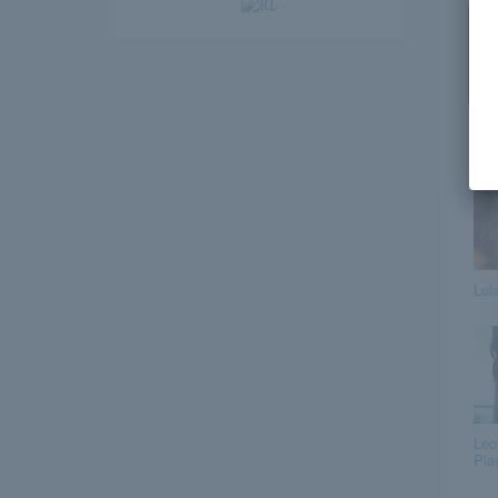
Ez
Lol
Leo
Pla