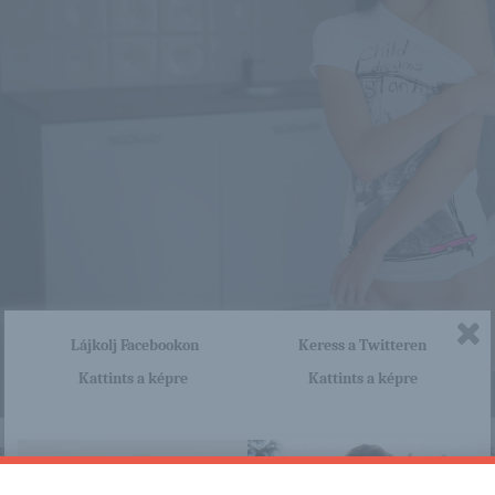
Lájkolj Facebookon
Keress a Twitteren
Kattints a képre
Kattints a képre
nagyon sok olyan lány van, aki cseppet sem szégyenlős. Ha ennek a lánynak 
http://blackgirls.blog.hu/2015/12
a linkre: -:-