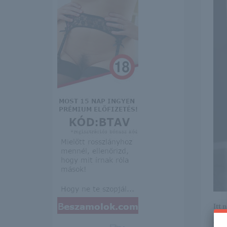
Itt 
erre 