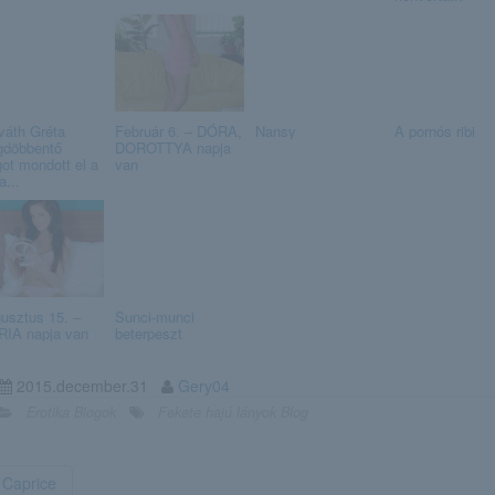
váth Gréta
Február 6. – DÓRA,
Nansy
A pornós ribi
döbbentő
DOROTTYA napja
got mondott el a
van
a...
usztus 15. –
Sunci-munci
IA napja van
beterpeszt
2015.december.31
Gery04
Erotika Blogok
Fekete hajú lányok Blog
Caprice