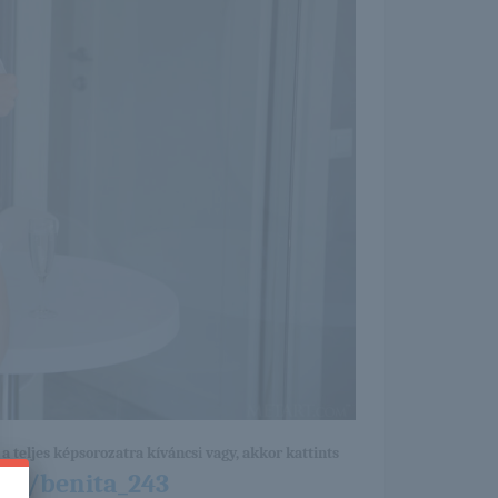
a teljes képsorozatra kíváncsi vagy, akkor kattints
/31/benita_243