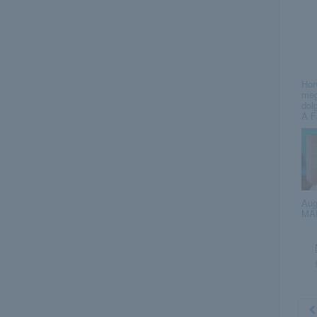
Hor
meg
dol
A F
Aug
MÁR