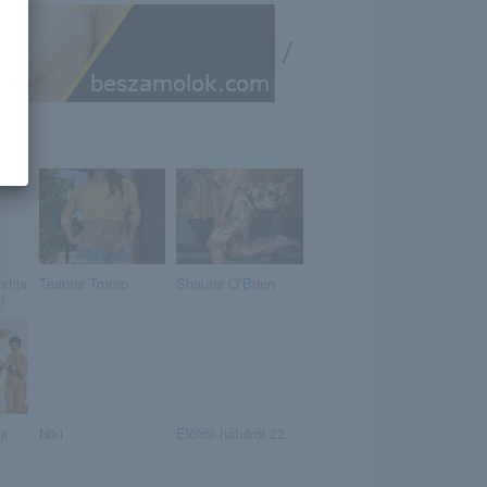
/
ztija
Teanna Trump
Shauna O’Brien
d
gi
Niki
Elölről-hátulról 22
k