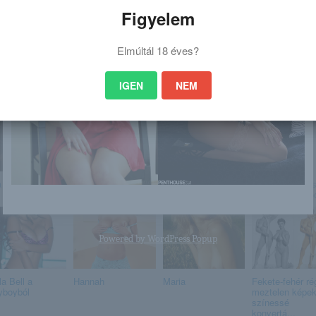
Figyelem
Elmúltál 18 éves?
IGEN
NEM
 is érdekelhet
a Pearle
Aelita
Alice May
Kinky forró mas
feldobja a napo
Powered by
WordPress Popup
la Bell a
Hannah
Maria
Fekete-fehér ré
yboyból
meztelen képe
színessé
konvertá...