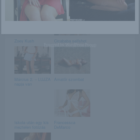
Emily Bloom
Tereza
Zoey Kush
Cicababa selfshot
Powered by
WordPress Popup
Március 2. – LUJZA
Amatőr szombat
napja van
Iskola után egy kis
Francessca
meztelen fotózás
DeMarco