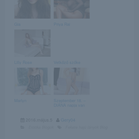
Gia
Priya Rai
Lilly Rose
Vetkőző szőke
Marlyn
Szeptember 18. –
DIÁNA napja van
2016.május.5
Gery04
Erotika Blogok
Fekete hajú lányok Blog