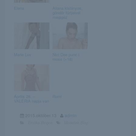
Elena
Aliana kislányos,
göndör fürtjeivel
megigéz
Marie Luv
Nici Dee punc.t
moss (+18)
Április 28. –
Romi
VALÉRIA napja van
2015.október.13
admin
Erotika Blogok
Modellek Blog