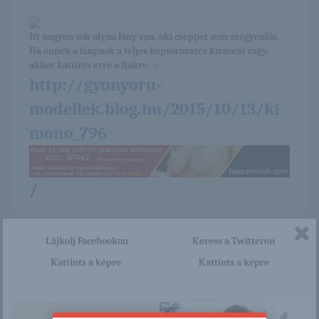
Itt nagyon sok olyan lány van, aki cseppet sem szégyenlős.
Ha ennek a lánynak a teljes képsorozatra kíváncsi vagy,
akkor kattints erre a linkre: -:-
http://gyonyoru-
modellek.blog.hu/2015/10/13/ki
mono_796
/
Ez is érdekelhet
Lájkolj Facebookon
Keress a Twitteren
Kattints a képre
Kattints a képre