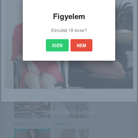
Daniel
Locsolnivaló
Figyelem
Elmúltál 18 éves?
Kenze
Ariel
IGEN
NEM
Fogyasztóvédelmi
Georgia
konzultáció: Itt az
ideje, hogy m...
Powered by
WordPress Popup
Melissa Lolita
Yarina A