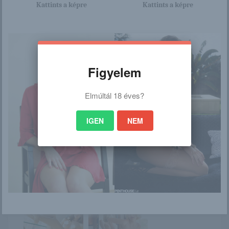
Kattints a képre
Kattints a képre
/
Ez is érdekelhet
Figyelem
Elmúltál 18 éves?
81 Most Useful
Brianna
Tinder Taglines For
IGEN
NEM
Men
Kiera Winters 2.
Zlata
rész