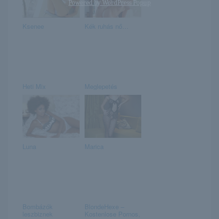
Powered by
WordPress Popup
Ksenee
Kék ruhás nő…
Heti Mix
Meglepetés
Luna
Marica
Bombázók
BlondeHexe –
leszbiznek
Kostenlose Pornos,