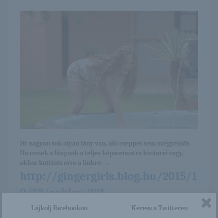
Itt nagyon sok olyan lány van, aki cseppet sem szégyenlős.
Ha ennek a lánynak a teljes képsorozatra kíváncsi vagy,
akkor kattints erre a linkre: -:-
http://gingergirls.blog.hu/2015/1
0/13/ashley_701
Lájkolj Facebookon
Keress a Twitteren