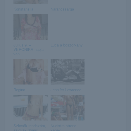
Konstansija
Narancssárga
Július 9. –
Luca a boszorkány
VERONIKA napja
van
Regina
Jennifer Lawrence
Szlovák rendszám,
Nudistra strand
szlovák ribanc
képek