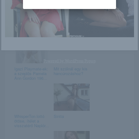
Február 2. –
Orsolya
KAROLINA napja
van
Powered by
WordPress Popup
Igazi Playmate-ek:
Mit szólnál egy kis
a szeplős Pamela
hancúrozáshoz?
Ann Gordon 196...
WhisperTon lottó
Sintia
ötöse, ítélet a
visszatérő Naplór...