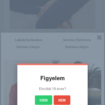
Itt nagyon sok olyan lány van, aki cseppet sem szégyenlős.
Lájkolj Facebookon
Keress a Twitteren
Ha ennek a lánynak a teljes képsorozatra kíváncsi vagy,
akkor kattints erre a linkre: -:-
Kattints a képre
Kattints a képre
http://naked.blog.hu/2017/05/29
/cristin_814
Figyelem
/
Elmúltál 18 éves?
Ez is érdekelhet
IGEN
NEM