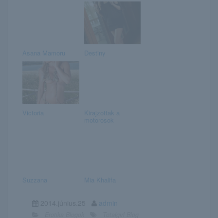
Asana Mamoru
Destiny
Victoria
Kirajzottak a
motorosok
Suzzana
Mia Khalifa
2014.június.25
admin
Erotika Blogok
Totalgirl Blog