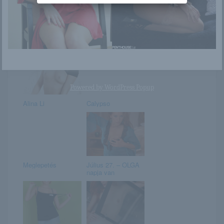
Adriana Malkova
Minden hétre egy
szép lány.
Powered by
WordPress Popup
Alina Li
Calypso
Meglepetés
Július 27. – OLGA
napja van