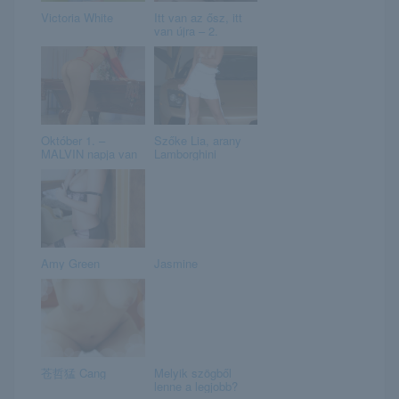
Victoria White
Itt van az ősz, itt
van újra – 2.
Október 1. –
Szőke Lia, arany
MALVIN napja van
Lamborghini
Amy Green
Jasmine
苍哲猛 Cang
Melyik szögből
lenne a legjobb?