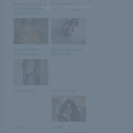
Drámai képsorok a
Augusztus 6. –
Powered by
WordPress Popup
vízi vidámparkban:
BETTINA napja van
előadás közbe...
Lacey Duvalle a
Szexi fehérneműs
fürdőszobában
MILF szelfi
Tiffany Tailor
Marina és Lola
Carol
Chiara