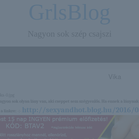
GrlsBlog
Nagyon sok szép csajszi
Vika
nagyon sok olyan lány van, aki cseppet sem szégyenlős. Ha ennek a lánynak 
http://sexyandhot.blog.hu/2016/0
a linkre: -:-