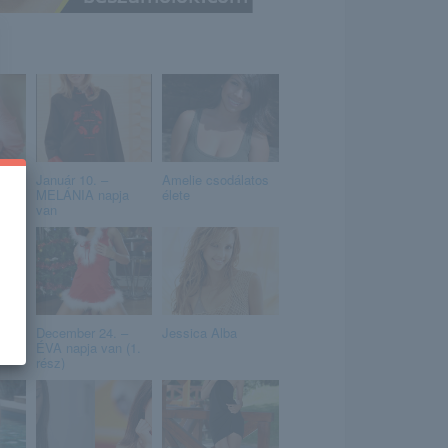
Január 10. –
Amelie csodálatos
MELÁNIA napja
élete
van
December 24. –
Jessica Alba
ÉVA napja van (1.
rész)