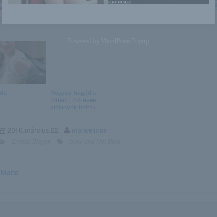
e Aspen
Candice B
Natasa
Noelle Monique
Powered by
WordPress Popup
da
Négyes tragédia
történt: 7-8 éves
kislányok haltak...
2016.március.22
marwelman
Erotika Blogok
Sexy and Hot Blog
Marta