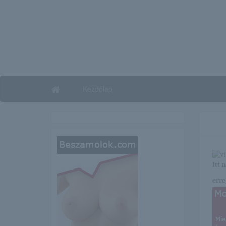
Kezdőlap
Itt 
erre 