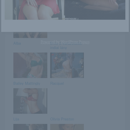
levenni szexisen a
francia bu...
Powered by
WordPress Popup
Alba
Bree a varázslatos
indiai lány
Bailey Mattingly
Racquel
Lija
Olivia Preston