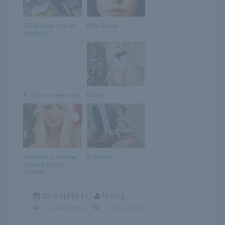
Felöltözve is lehet
Mila Kunis
szelfizni
A pulton szeretném
Moka
Karácsony Anette
Bridgette
Dawnal (Bocsi
Anettel)
2016.április.14
RLblog
Erotika Blogok
Elitcsajok Blog