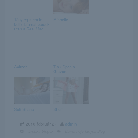
Tényleg mennie
Michelle
kell? Drámai percek
után a Real Mad...
Aaliyah
Tia / Special
Gravure
Sofi Shane
Sheri
2016.február.27
admin
Erotika Blogok
Barna hajú lányok Blog