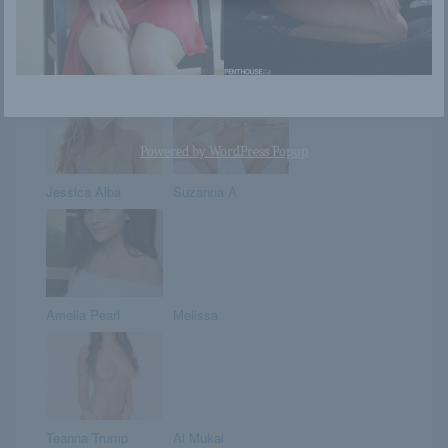
Monica James
Lena
Powered by
WordPress Popup
Jessica Alba
Suzanna A
Amelia Pearl
Melissa
Teanna Trump
Ai Mukai