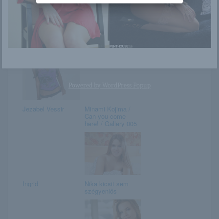
Július 21. –
Chinami Ito
DANIELLA napja
van
Powered by
WordPress Popup
Jezabel Vessir
Minami Kojima /
Can you come
here! / Gallery 005
Ingrid
Nika kicsit sem
szégyenlős