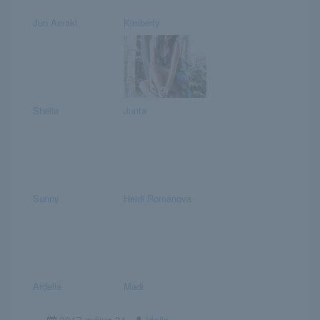
Jun Amaki
Kimberly
Sheila
Junta
Sunny
Heidi Romanova
Ardelia
Madi
2017.május.31
idelle