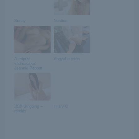
Sunny
Nordica
A trópusi
Angyal a tetőn
vadmacska:
Jeannie Pepper
冰冰 Bingbing –
Hilary C
ráadás