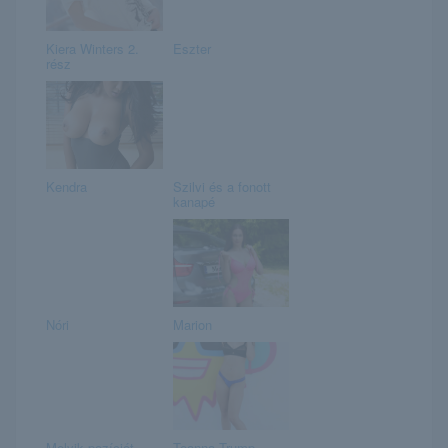
Kiera Winters 2.
Eszter
rész
Kendra
Szilvi és a fonott
kanapé
Nóri
Marion
Melyik pozíciót
Teanna Trump