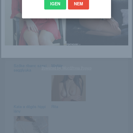
IGEN
NEM
Szexi fehérneműs
Január 10. –
MILF szelfi
MELÁNIA napja
van
Szőke ribanc szexi
Maible
Powered by
WordPress Popup
segglyuka
Kata a dögös hippi
Rita
lány