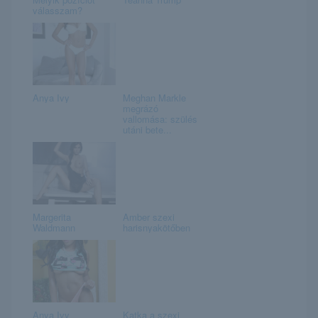
válasszam?
Anya Ivy
Meghan Markle
megrázó
vallomása: szülés
utáni bete...
Margerita
Amber szexi
Waldmann
harisnyakötőben
Anya Ivy
Katka a szexi