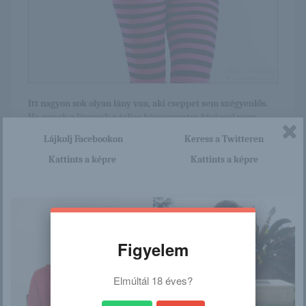
Itt nagyon sok olyan lány van, aki cseppet sem szégyenlős.
Ha ennek a lánynak a teljes képsorozatra kíváncsi vagy,
akkor kattints erre a linkre: -:-
Lájkolj Facebookon
Keress a Twitteren
http://dailyerotic18.blog.hu/2016
Kattints a képre
Kattints a képre
/02/02/mila_112
/
Figyelem
Ez is érdekelhet
Elmúltál 18 éves?