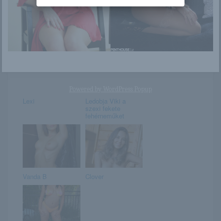
A gumiszerelő
Itt a lépcsőn is jó
szőke lánya
lesz
Powered by
WordPress Popup
Lexi
Ledobja Viki a
szexi fekete
fehérneműket
Vanda B
Clover