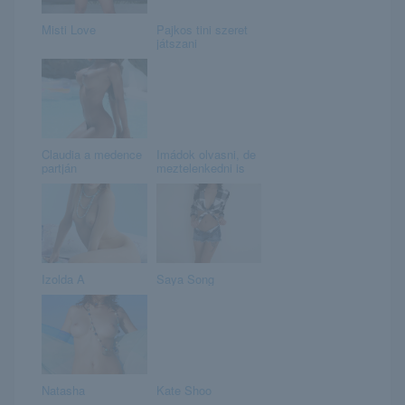
Misti Love
Pajkos tini szeret
játszani
Claudia a medence
Imádok olvasni, de
partján
meztelenkedni is
Izolda A
Saya Song
Natasha
Kate Shoo