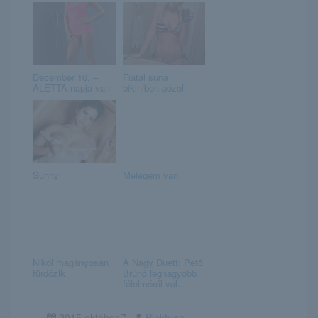
December 16. –
Fiatal suna
ALETTA napja van
bikiniben pózol
Sunny
Melegem van
Nikol magányosan
A Nagy Duett: Pető
fürdőzik
Brúnó legnagyobb
félelméről val...
2015.október.7
Pinkfuga