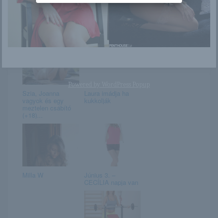
Elina
Darcie Dolce
Powered by
WordPress Popup
Szia, Joanna
Laura imádja ha
vagyok és egy
kukkolják
meztelen csábító
(+18)...
Milla W
Június 3. –
CECÍLIA napja van