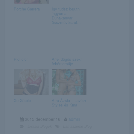
Porche Carrera
Így tudsz bejutni
ingyen a
Dunakanyar
összművészet...
Pici cici
Ariel dögös szexi
fehérneműje
Xo Gisele
Afro-Ázsia – Lavish
Styles és Kina
2015.december.16
admin
Erotika Blogok
Lámaszeme Blog