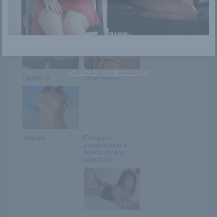
A trópusi
karikiarakata
vadmacska:
Jeannie Pepper
Powered by
WordPress Popup
Carisha B
Jillian Grace
Natasha
Fülfájásra
panaszkodott az
apuka: néhány
nappal ké...