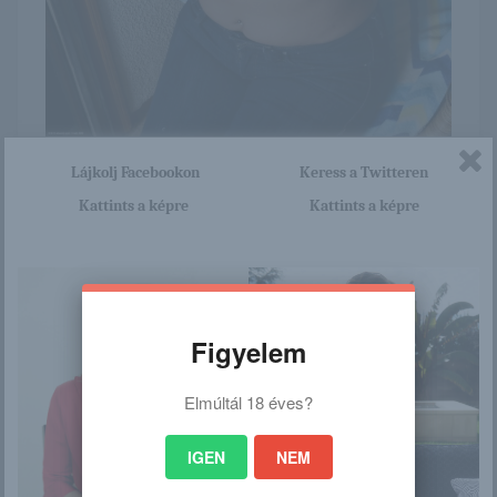
Itt nagyon sok olyan lány van, aki cseppet sem szégyenlős.
Lájkolj Facebookon
Keress a Twitteren
Ha ennek a lánynak a teljes képsorozatra kíváncsi vagy,
Kattints a képre
Kattints a képre
akkor kattints erre a linkre: -:-
http://pinkfuga.blog.hu/2015/12
/16/julie_kay_652
Figyelem
/
Elmúltál 18 éves?
Ez is érdekelhet
IGEN
NEM