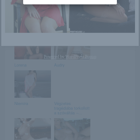
Zafíra bájos és
USA girl
szenvedélyes
Powered by
WordPress Popup
Lorena
Audry
Niemira
Végzetes
tragédiába torkollott
a szóváltás –...