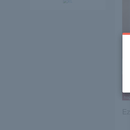
Itt 
erre 
Ez