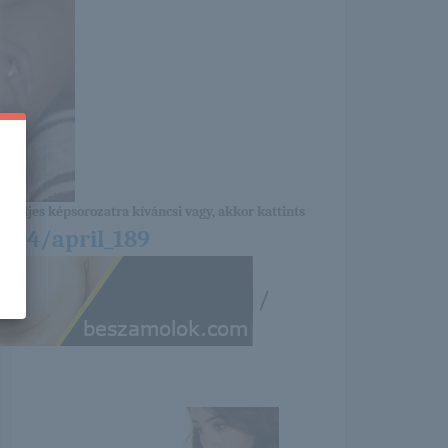
a teljes képsorozatra kíváncsi vagy, akkor kattints
3/04/april_189
/