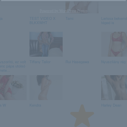
Powered by
WordPress Popup
ja
TEST VIDEO X
Tami
Larissa bekemé
BLKXWHT
téged is
vszorító, ez volt
Tiffany Tailor
Rui Hasegawa
Nyuszilány rég 
enc pápa utolsó
nete...
a W
Kendra
Harley Dean