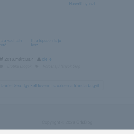
Húsvéti nyuszi
a a vad latin
Itt a lépcsőn is jó
rető
lesz
2016.március.4
idelle
Erotika Blogok
Vöröshajú lányok Blog
Daniel Sea: Igy kell levenni szexisen a francia bugyit
Copyright © 2026 GrlsBlog