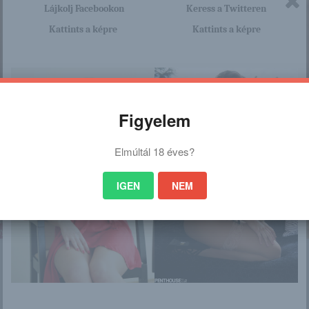
Lájkolj Facebookon
Keress a Twitteren
Kattints a képre
Kattints a képre
Figyelem
nagyon sok olyan lány van, aki cseppet sem szégyenlős. Ha ennek a lánynak 
Elmúltál 18 éves?
http://gingergirls.blog.hu/2016/0
a linkre: -:-
IGEN
NEM
 is érdekelhet