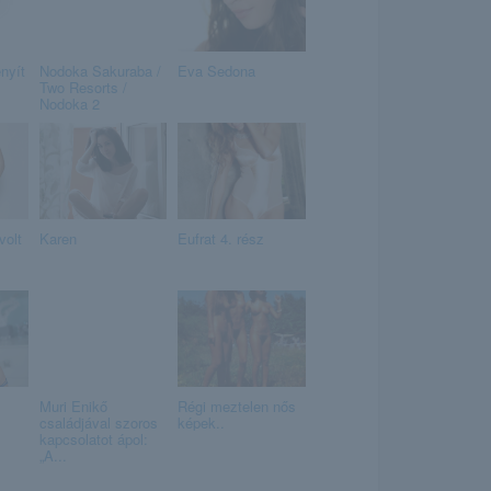
nyít
Nodoka Sakuraba /
Eva Sedona
Two Resorts /
Nodoka 2
volt
Karen
Eufrat 4. rész
Muri Enikő
Régi meztelen nős
családjával szoros
képek..
kapcsolatot ápol:
„A...