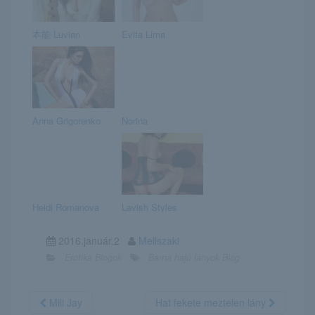
本能 Luvian
Evita Lima
Anna Grigorenko
Norina
Heidi Romanova
Lavish Styles
2016.január.2
Mellszaki
Erotika Blogok
Barna hajú lányok Blog
Mili Jay
Hat fekete meztelen lány