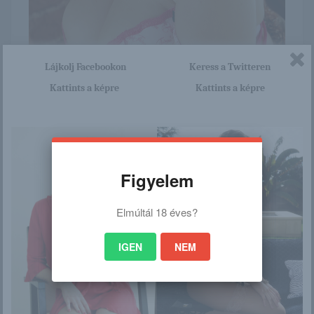
Lájkolj Facebookon
Keress a Twitteren
Kattints a képre
Kattints a képre
Itt nagyon sok olyan lány van, aki cseppet sem szégyenlős.
Ha ennek a lánynak a teljes képsorozatra kíváncsi vagy,
akkor kattints erre a linkre: -:-
http://browhair.blog.hu/2016/01
Figyelem
/02/crissy_marie_150
Elmúltál 18 éves?
/
IGEN
NEM
Ez is érdekelhet