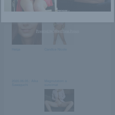
Mariposa
Natka
Powered by
WordPress Popup
Helga
Candice Nicole
2020.06.05.: Aika
Megmutatom a
Sawaguchi
suncimat