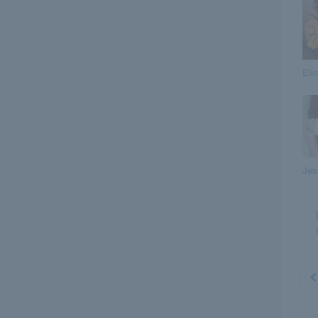
Eli
Jes