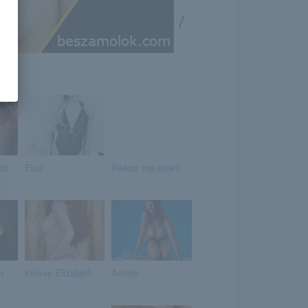
/
nül
Elsa
Ráérsz ma este?
n
Kinsey Elizabeth
Ashley