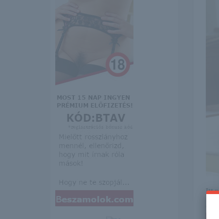
Itt 
erre 