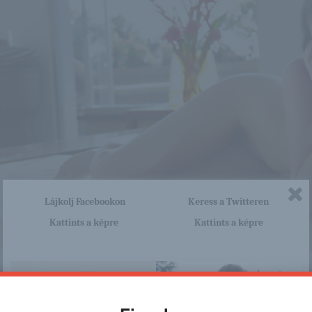
Lájkolj Facebookon
Keress a Twitteren
Kattints a képre
Kattints a képre
nagyon sok olyan lány van, aki cseppet sem szégyenlős. Ha ennek a lánynak 
http://maisuna.blog.hu/2015/12/
a linkre: -:-