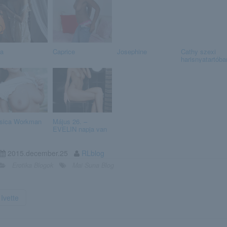
na
Caprice
Josephine
Cathy szexi
harisnyatartóba
sica Workman
Május 26. –
EVELIN napja van
2015.december.25
RLblog
Erotika Blogok
Mai Suna Blog
Ivette