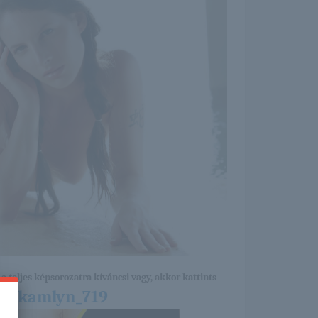
a teljes képsorozatra kíváncsi vagy, akkor kattints
25/kamlyn_719