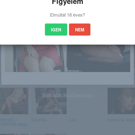
Figyelem
Elmúltál 18 éves?
IGEN
NEM
 is érdekelhet
a játszóterem
Most jött: szörnyű
Brooke Willow
Stacia meztele
baleset történt a
sziesztázik
fűúton, áll a...
Powered by
WordPress Popup
óber 20. –
Courtney
Lija
Lorena az ágyo
OPÁTRA napja