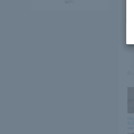
Ez
Ez 
Okt
KLE
van