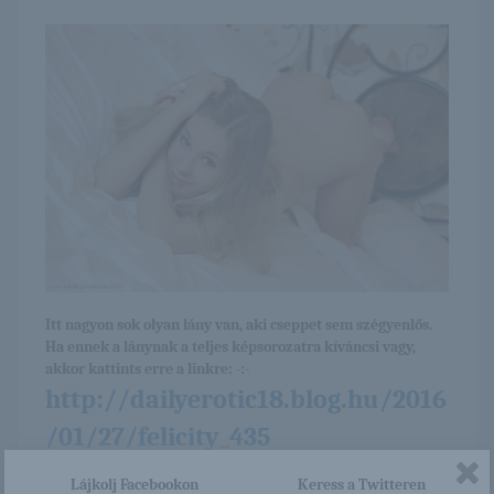
Itt nagyon sok olyan lány van, aki cseppet sem szégyenlős.
Ha ennek a lánynak a teljes képsorozatra kíváncsi vagy,
akkor kattints erre a linkre: -:-
http://dailyerotic18.blog.hu/2016
/01/27/felicity_435
Lájkolj Facebookon
Keress a Twitteren