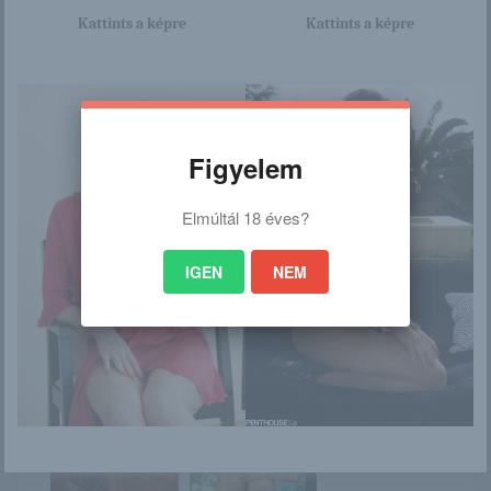
Kattints a képre
Kattints a képre
/
Ez is érdekelhet
Figyelem
Elmúltál 18 éves?
Február 25. –
Katyusa és a pepita
VANDA napja van
bikini
IGEN
NEM
Caprice
Hajlékony lány
erotikus képei