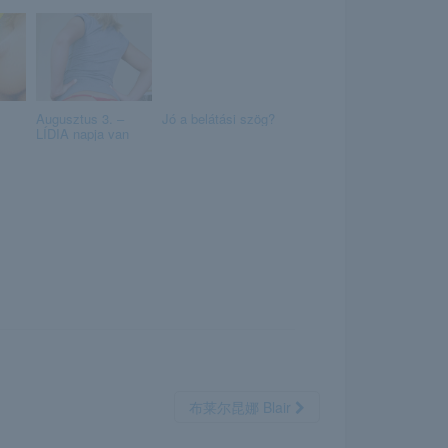
Augusztus 3. –
Jó a belátási szög?
LÍDIA napja van
布莱尔昆娜 Blair