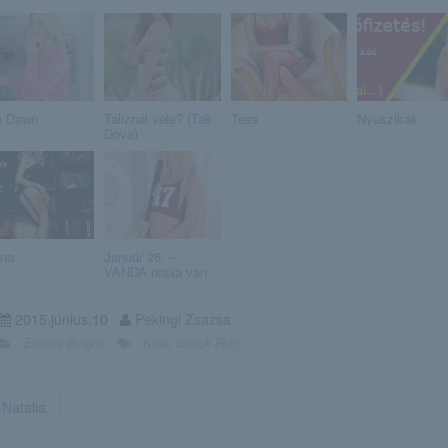
a Dawn
Taliznál vele? (Tali
Tess
Nyuszikák
Dova)
na
Január 26. –
VANDA napja van
2015.június.10
Pekingi Zsazsa
Erotika Blogok
Kínai csajok Blog
Natalia