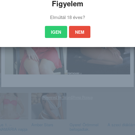
Figyelem
Elmúltál 18 éves?
IGEN
NEM
 is érdekelhet
usztus 11. –
Katya Clover
Pornós szelfi
Suzanna
UZSANNA napja
iPhone-al
Powered by
WordPress Popup
us 1. –
Amber Stars
Gyere! Örömmel
A szexi diáklán
NAMÁRIA napja
befogadlak.