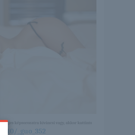
a teljes képsorozatra kíváncsi vagy, akkor kattints
06/10/_guo_352