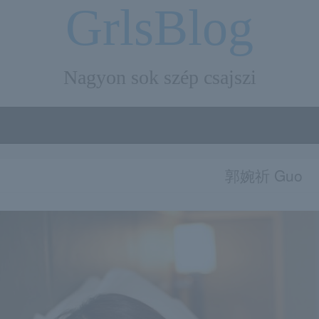
GrlsBlog
Nagyon sok szép csajszi
郭婉祈 Guo