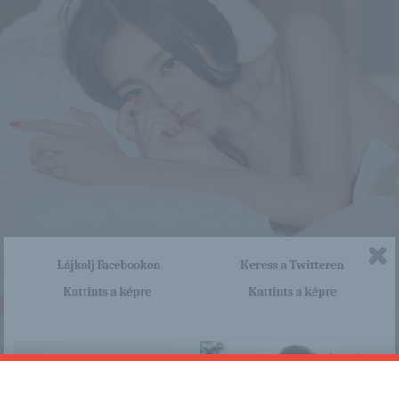
Lájkolj Facebookon
Keress a Twitteren
Kattints a képre
Kattints a képre
nagyon sok olyan lány van, aki cseppet sem szégyenlős. Ha ennek a lánynak 
http://kinaicsajok.blog.hu/2015/
a linkre: -:-