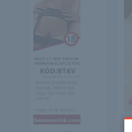
Itt 
erre 