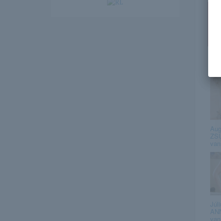
Ez
Aug
ZS
van
Júli
AN
van