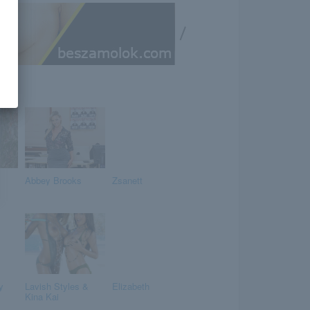
/
Abbey Brooks
Zsanett
y
Lavish Styles &
Elizabeth
Kina Kai