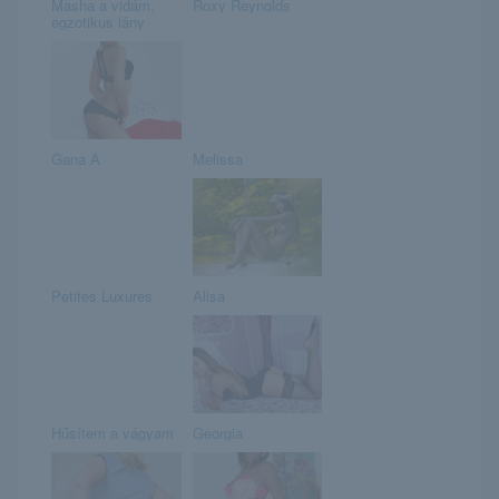
Masha a vidám,
Roxy Reynolds
egzotikus lány
Gana A
Melissa
Petites Luxures
Alisa
Hűsítem a vágyam
Georgia