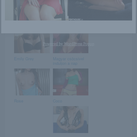
Darina
Jenni A
Powered by
WordPress Popup
Emily Grey
Magyar csöcsivel
induljon a nap
Rose
Coco