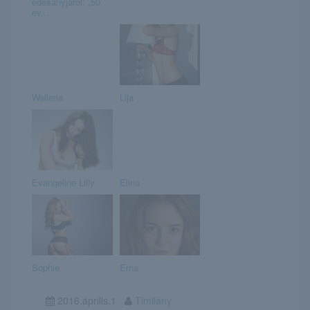
édesanyjáról: „50
év...
Walleria
Lija
Evangeline Lilly
Elina
Sophie
Erna
2016.április.1
Timilány