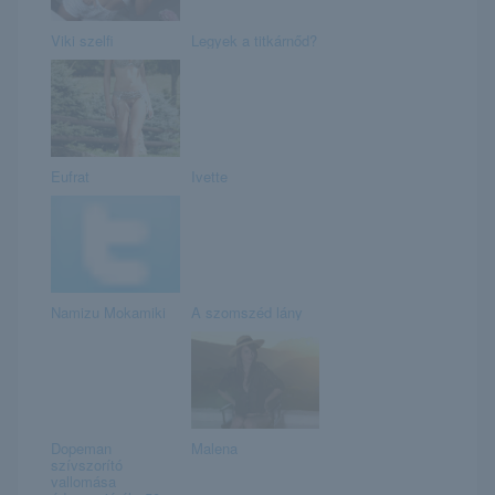
Viki szelfi
Legyek a titkárnőd?
Eufrat
Ivette
Namizu Mokamiki
A szomszéd lány
Dopeman
Malena
szívszorító
vallomása