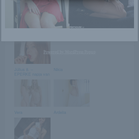
Danniela
Ui Mita / Nude
(Valentine Special) /
Gallery 2.
Powered by
WordPress Popup
Július 8. –
Nikia
EPERKE napja van
Vera
Ardelia