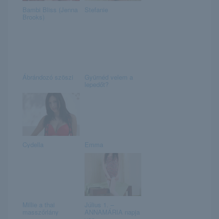
Bambi Bliss (Jenna
Stefanie
Brooks)
Ábrándozó szöszi
Gyürnéd velem a
lepedőt?
Cydella
Emma
Millie a thai
Július 1. –
masszőrlány
ANNAMÁRIA napja