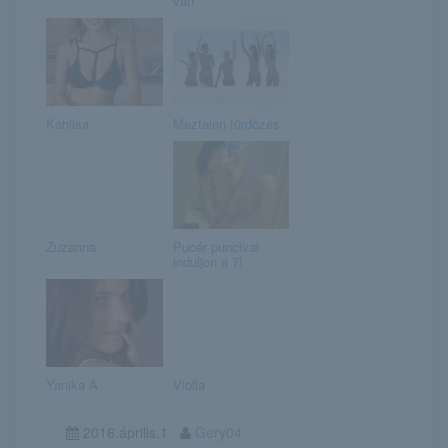
van
Kahlisa
Meztelen fürdőzés
Zuzanna
Pucér puncival
induljon a 7!
Yanika A
Violla
2016.április.1
Gery04