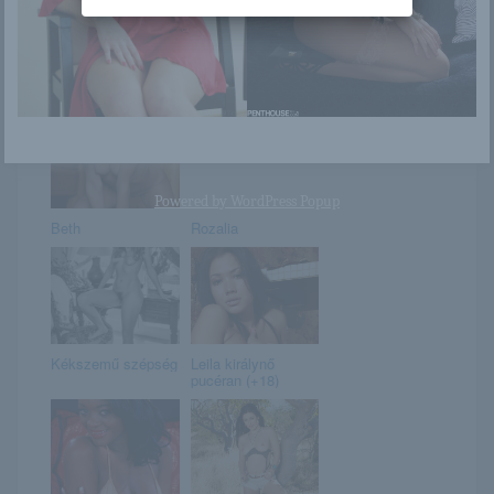
Június 15. –
Anna Grigorenko
JOLÁN napja van
Powered by
WordPress Popup
Beth
Rozalia
Kékszemű szépség
Leila királynő
pucéran (+18)