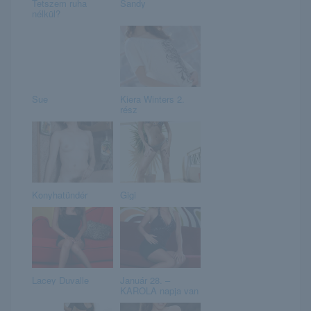
Tetszem ruha
Sandy
nélkül?
Sue
Kiera Winters 2.
rész
Konyhatündér
Gigi
Lacey Duvalle
Január 28. –
KAROLA napja van