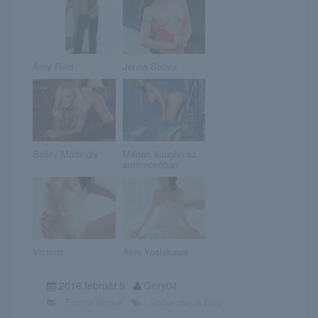
Amy Reid
Jenna Sativa
Bailey Mattingly
Megan Vaughn az
autómosóban
Victoria
Aimi Yoshikawa
2016.február.5
Gery04
Erotika Blogok
Szőke csajok Blog