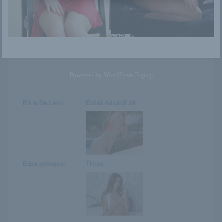
Tessék Tess
China Matsuoka /
Gifted / Gallery 003
Powered by
WordPress Popup
Elina De Leon
Elölről-hátulról 29
Elisa gyöngyei
Timea