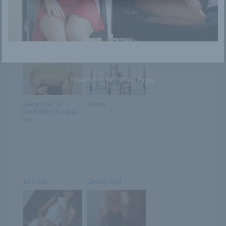
Előkészülök
Karina
Powered by
WordPress Popup
December 12. –
Yarina
GABRIELLA napja
van
Eva Tali
Charlie Red