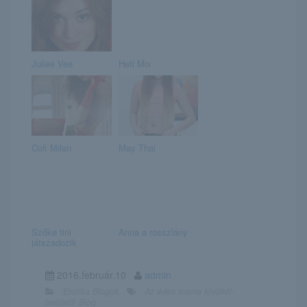
Juliee Vee
Heti Mix
Cofi Milan
May Thai
Szőke tini
Anna a rosszlány
játszadozik
2016.február.10
admin
Erotika Blogok
Az édes mama kívülről-
belülről! Blog