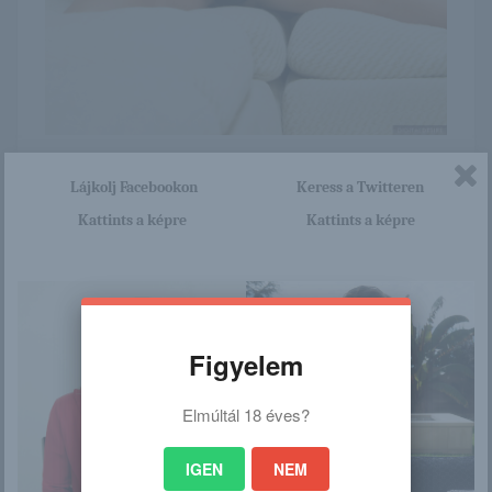
Itt nagyon sok olyan lány van, aki cseppet sem szégyenlős.
Lájkolj Facebookon
Keress a Twitteren
Ha ennek a lánynak a teljes képsorozatra kíváncsi vagy,
akkor kattints erre a linkre: -:-
Kattints a képre
Kattints a képre
http://blackgirls.blog.hu/2016/0
2/10/raven_bay
Figyelem
/
Elmúltál 18 éves?
Ez is érdekelhet
IGEN
NEM