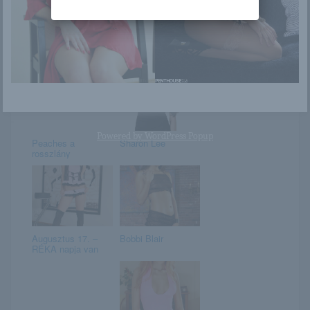
Lana és a kék
Monika
Mustang
Powered by
WordPress Popup
Peaches a
Sharon Lee
rosszlány
Augusztus 17. –
Bobbi Blair
RÉKA napja van