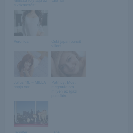
Melissa folytatja az
Elle Tan
alvázmosást
Veronica
Cuki japán puncit
villant
Július 18. – MILLA
Patritcy: Most
napja van
megmutatom
milyen az igazi
pucsítás...
Jennifer
Lana