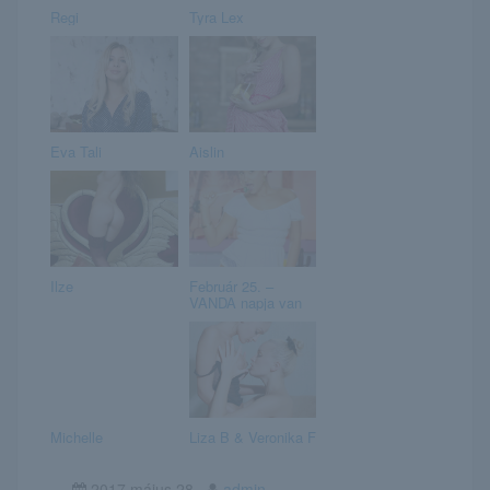
Regi
Tyra Lex
Eva Tali
Aislin
Ilze
Február 25. –
VANDA napja van
Michelle
Liza B & Veronika F
2017.május.28
admin