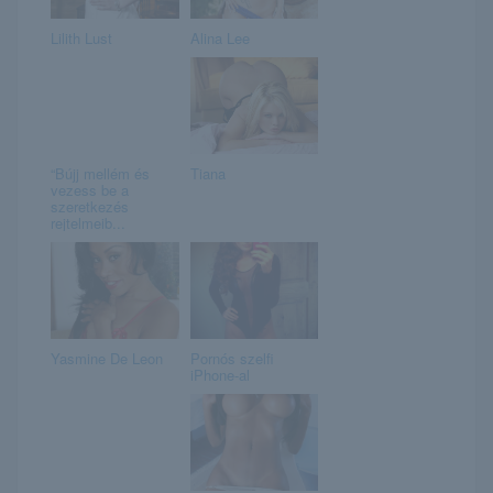
Lilith Lust
Alina Lee
“Bújj mellém és
Tiana
vezess be a
szeretkezés
rejtelmeib...
Yasmine De Leon
Pornós szelfi
iPhone-al