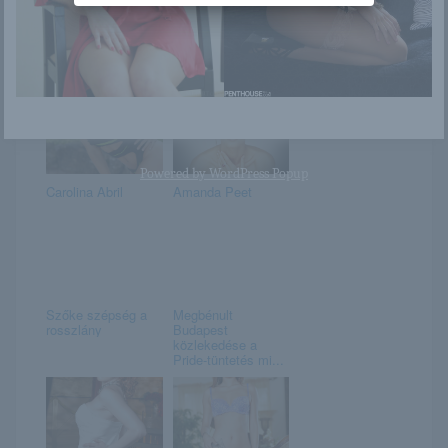
Amanda
Mila
Powered by
WordPress Popup
Carolina Abril
Amanda Peet
Szőke szépség a
Megbénult
rosszlány
Budapest
közlekedése a
Pride-tüntetés mi...