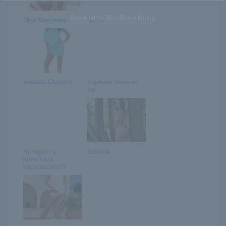
Powered by
WordPress Popup
Nina Mercedez
Vicky
Isabella Chrystin
Izgatóan hamvas
tini
Ki legyen a
Saloma
következő
képsorozaton?