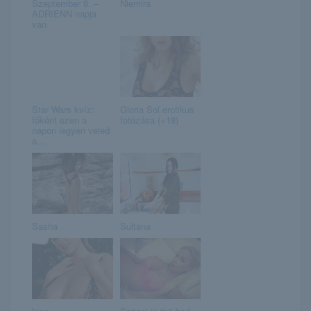
Szeptember 8. –
Niemira
ADRIENN napja
van
Star Wars kvíz:
Gloria Sol erotikus
főként ezen a
fotózása (+18)
napon legyen veled
a...
Sasha
Sultana