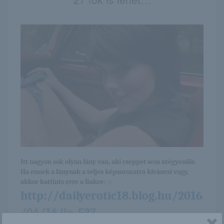
Itt nagyon sok olyan lány van, aki cseppet sem szégyenlős.
Ha ennek a lánynak a teljes képsorozatra kíváncsi vagy,
akkor kattints erre a linkre: -:-
http://dailyerotic18.blog.hu/2016
/04/14/ja_537