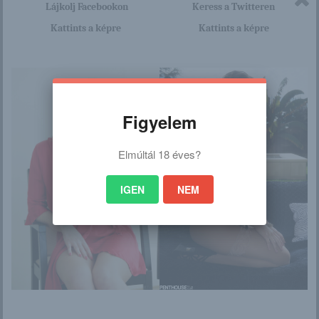
Lájkolj Facebookon
Keress a Twitteren
Kattints a képre
Kattints a képre
/
Ez is érdekelhet
Figyelem
Elmúltál 18 éves?
Monica
Aika pancsol
IGEN
NEM
Amber Sym
Jezabel Vessir