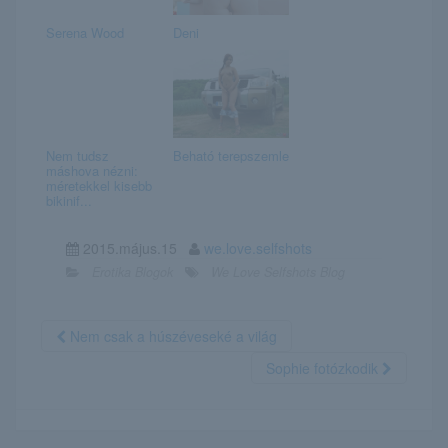
Serena Wood
Deni
Nem tudsz
Beható terepszemle
máshova nézni:
méretekkel kisebb
bikinif...
2015.május.15
we.love.selfshots
Erotika Blogok
We Love Selfshots Blog
Nem csak a húszéveseké a világ
Sophie fotózkodik