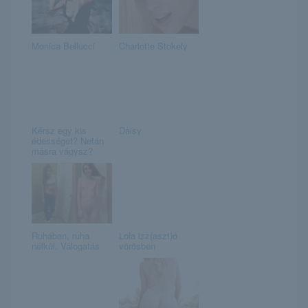
Monica Bellucci
Charlotte Stokely
Kérsz egy kis
Daisy
édességet? Netán
másra vágysz?
Ruhában, ruha
Lola izz(aszt)ó
nélkül. Válogatás
vörösben