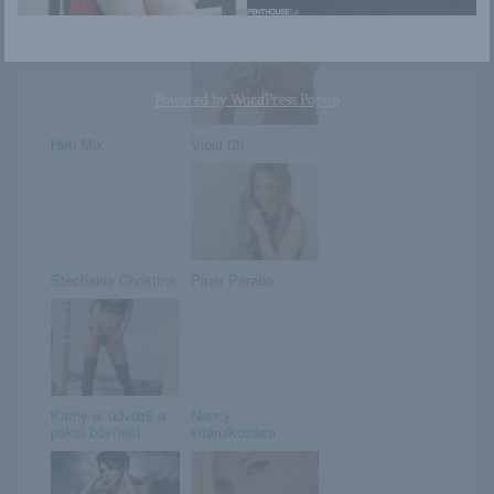
Karolina
Yulia
Powered by
WordPress Popup
Heti Mix
Viola (2)
Stephanie Christine
Piper Perabo
Kathy is üdvözli a
Nancy
paksi bővítést
kitárulkozása