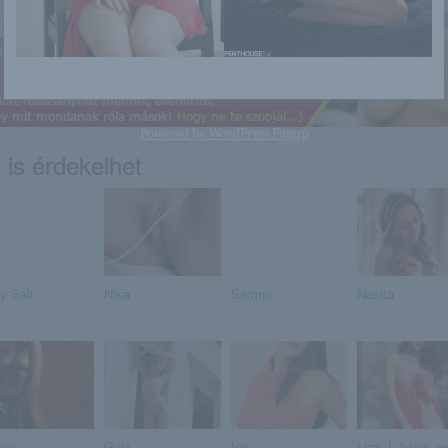
http://selfshots.blog.hu/2015/05/
a linkre: -:-
Powered by
WordPress Popup
 is érdekelhet
y Salt
Nika
Semmi
Nasita
nny
Gabi
Iris
Liza J: bájos ar