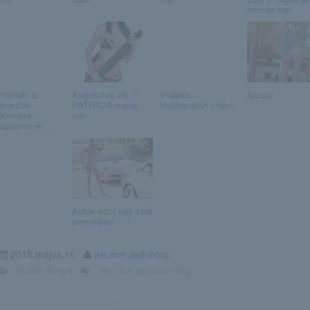
formás test
ytatódik a
Augusztus 25. –
Violetta
Nancy
boszlai-
PATRÍCIA napja
kislányosan vidám
dérmese,
van
apesten ér...
Autók közt egy szál
semmiben
2015.május.16
we.love.selfshots
Erotika Blogok
We Love Selfshots Blog