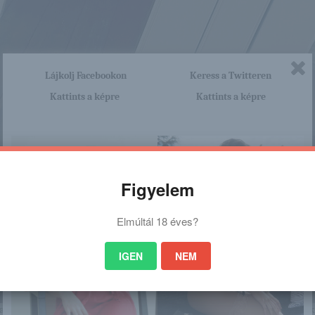
Lájkolj Facebookon
Keress a Twitteren
Kattints a képre
Kattints a képre
Figyelem
Elmúltál 18 éves?
IGEN
NEM
nagyon sok olyan lány van, aki cseppet sem szégyenlős. Ha ennek a lánynak 