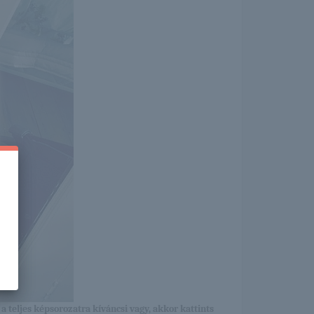
a teljes képsorozatra kíváncsi vagy, akkor kattints