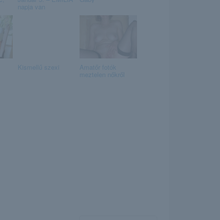
napja van
Kismellű szexi
Amatőr fotók
meztelen nőkről