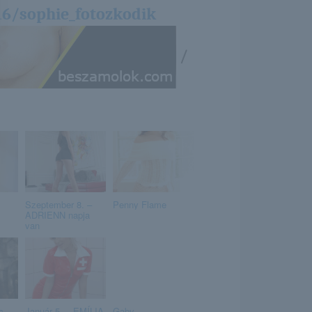
16/sophie_fotozkodik
/
Szeptember 8. –
Penny Flame
ADRIENN napja
van
c,
Január 5. – EMÍLIA
Gaby