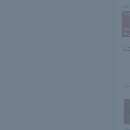
erre 
Ez
Fox
We