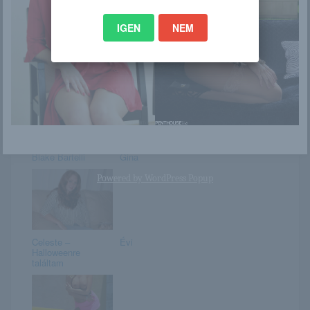
IGEN
NEM
Isabella Chrystin
Alyssa
Blake Bartelli
Gina
Powered by
WordPress Popup
Celeste –
Évi
Halloweenre
találtam