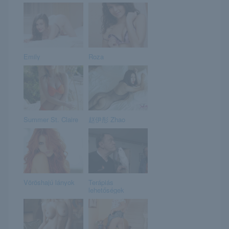
Emily
Roza
Summer St. Claire
赵伊彤 Zhao
Vöröshajú lányok
Terápiás
lehetőségek