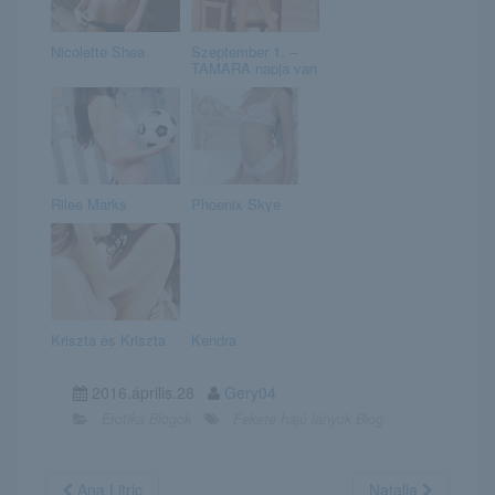
Nicolette Shea
Szeptember 1. –
TAMARA napja van
Rilee Marks
Phoenix Skye
Kriszta és Kriszta
Kendra
2016.április.28
Gery04
Erotika Blogok
Fekete hajú lányok Blog
Ana Litric
Natalia