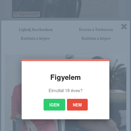
Itt nagyon sok olyan lány van, aki cseppet sem szégyenlős.
Lájkolj Facebookon
Keress a Twitteren
Ha ennek a lánynak a teljes képsorozatra kíváncsi vagy,
akkor kattints erre a linkre: -:-
Kattints a képre
Kattints a képre
http://blackgirls.blog.hu/2016/0
4/28/suzie_carina_212
Figyelem
/
Elmúltál 18 éves?
Ez is érdekelhet
IGEN
NEM