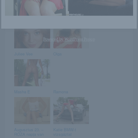
Szofi, aki téged
Veréb Tamás és
akar
menyasszonya
óriási
készültségben! ...
Powered by
WordPress Popup
Juliee Vee
Olga
Masha E
Ramona
Augusztus 23. –
Katie BMW-t
RÓZA napja van
vizsgáztat