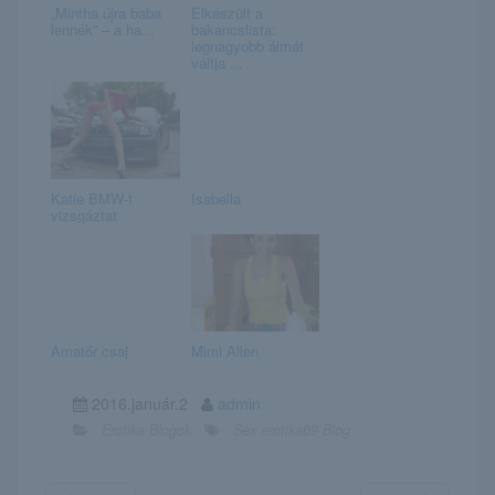
„Mintha újra baba
Elkészült a
lennék” – a ha...
bakancslista:
legnagyobb álmát
váltja ...
Katie BMW-t
Isabella
vizsgáztat
Amatőr csaj
Mimi Allen
2016.január.2
admin
Erotika Blogok
Sex erotika69 Blog