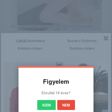
Itt nagyon sok olyan lány van, aki cseppet sem szégyenlős.
Lájkolj Facebookon
Keress a Twitteren
Ha ennek a lánynak a teljes képsorozatra kíváncsi vagy,
akkor kattints erre a linkre: -:-
Kattints a képre
Kattints a képre
http://bettiangyalai.blog.hu/201
6/01/11/patritcy_a
Figyelem
/
Elmúltál 18 éves?
Ez is érdekelhet
IGEN
NEM