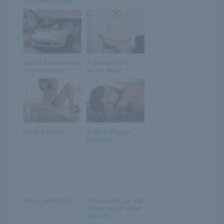
csipkében csábít
Leszbi kocsimosás
A gumiszerelő
a falu közepén
szőke lánya
Lévai Adrienn
Anita a magyar
bombázó
Hátsó betekintés
Szívszorító, ez volt
Ferenc pápa utolsó
üzenete...