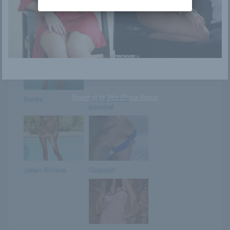
Kami
Chantelle
Powered by
WordPress Popup
Sanita
Ázsiai szőrös
puncival
Jaden Simone
Csücsöri