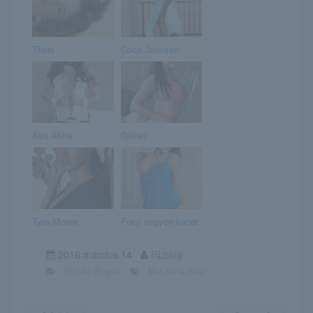
Thais
Coco Johnsen
Asa Akira
Gillian
Tyra Moore
Foxy nagyon kacér
2016.március.14
RLblog
Erotika Blogok
Mai Suna Blog