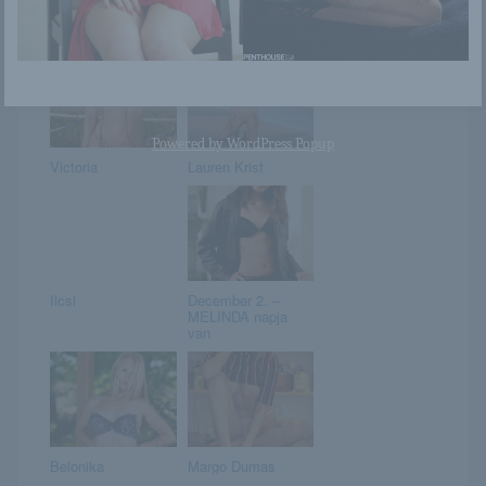
Aislin
Wang Shui Wen
Powered by
WordPress Popup
Victoria
Lauren Krist
Ilcsi
December 2. –
MELINDA napja
van
Belonika
Margo Dumas