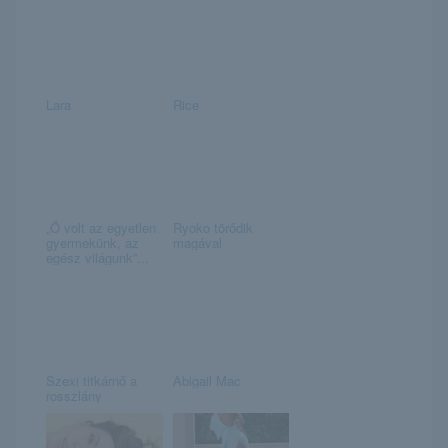
Lara
Rice
„Ő volt az egyetlen
Ryoko törődik
gyermekünk, az
magával
egész világunk”...
Szexi titkárnő a
Abigail Mac
rosszlány