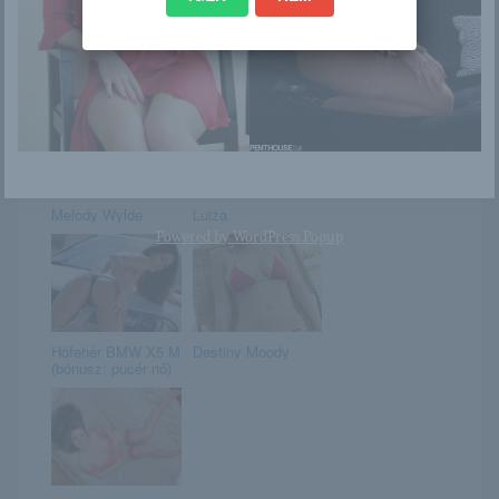
Patrizia
Lee Anne
Melody Wylde
Luiza
Powered by
WordPress Popup
Hófehér BMW X5 M
Destiny Moody
(bónusz: pucér nő)