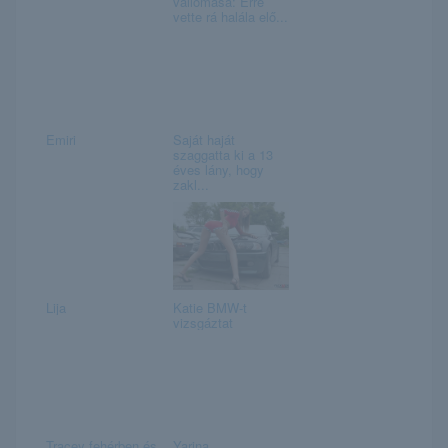
vallomása: Erre
vette rá halála elő...
Emiri
Saját haját
szaggatta ki a 13
éves lány, hogy
zakl...
Lija
Katie BMW-t
vizsgáztat
Tracey fehérben és
Yarina