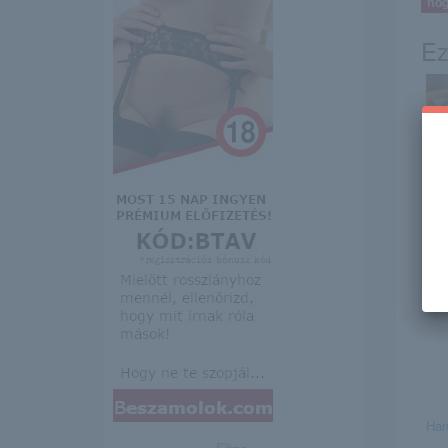
Ez
Lau
Kim
Har