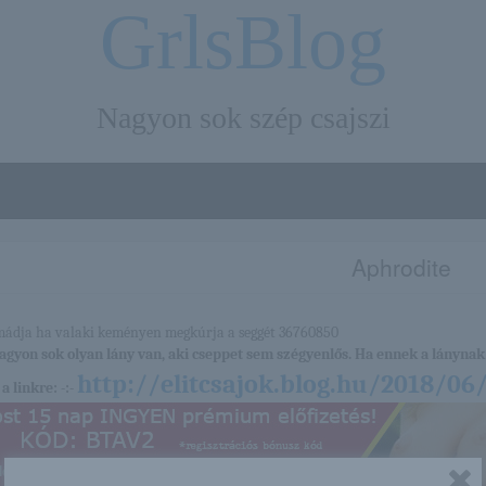
GrlsBlog
Nagyon sok szép csajszi
Aphrodite
nagyon sok olyan lány van, aki cseppet sem szégyenlős. Ha ennek a lánynak 
http://elitcsajok.blog.hu/2018/06
a linkre: -:-