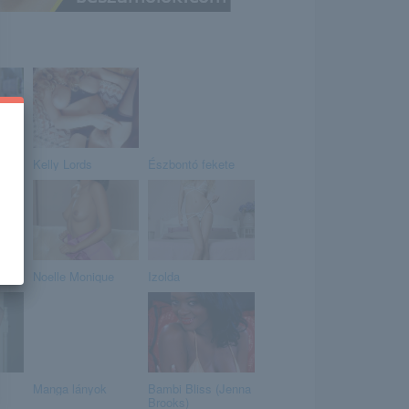
Kelly Lords
Észbontó fekete
Noelle Monique
Izolda
Manga lányok
Bambi Bliss (Jenna
Brooks)