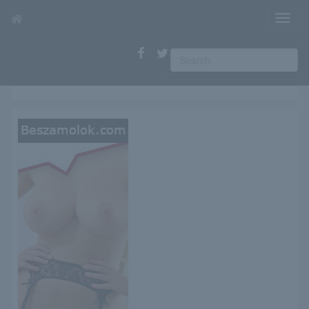
T
o
g
g
l
e
n
a
v
i
g
a
t
i
o
n