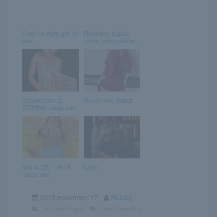
Find the right girl for
Rókalány izgató,
you
vörös pongyolában
Szeptember 2. –
Genevieve Gandi
DORINA napja van
Május 22. – RITA
Leah
napja van
2015.november.17
RLblog
Erotika Blogok
Mai Suna Blog