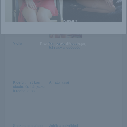
Linda
Angyal a tetőn
Violla
Van az úgy, hogy
Powered by
WordPress Popup
túl nagy a csöcsöd
Kiderült, mit kap
Amatőr csaj
ebédre és hányszor
fürödhet a bö...
Shakira exe újabb
Játék a golyókkal