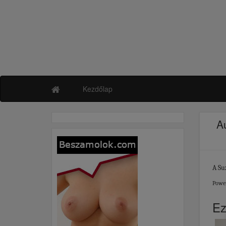
Kezdőlap
A
A Su
Powe
Ez