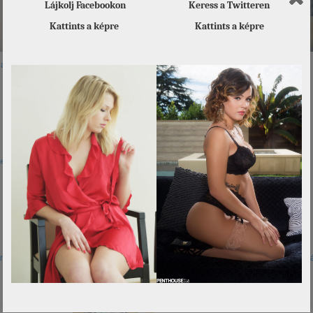
Lájkolj Facebookon
Keress a Twitteren
Kattints a képre
Kattints a képre
a Song
Július 26. – ANIKÓ
Marina Visconti
Cassandra
napja van
e
Marie
Silvia Saint és a
Elizabeth
citromsárga Ferrari
ina
Yuna Shiina /
Sasha
Brandi a rosszl
Platinum / Gallery
001-002