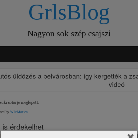
GrlsBlog
Nagyon sok szép csajszi
utós üldözés a belvárosban: így kergették a z
– videó
zuki sofőrje meglépett.
red by
WPeMatico
 is érdekelhet