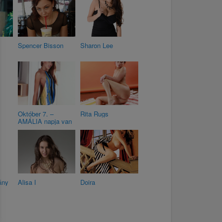
Spencer Bisson
Sharon Lee
Október 7. –
Rita Rugs
AMÁLIA napja van
ány
Alisa I
Doira