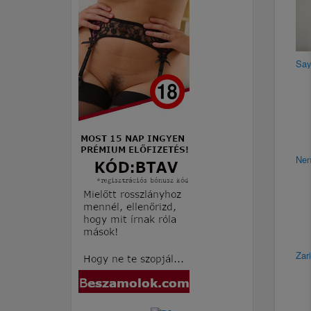
Say
Nen
Zar