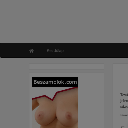
Kezdőlap
Tová
jele
sike
Powe