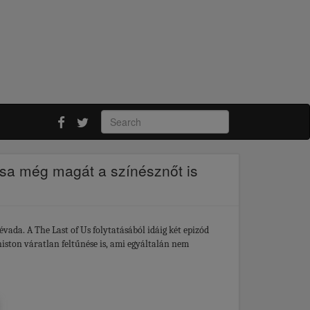
nása még magát a színésznőt is
ada. A The Last of Us folytatásából idáig két epizód
niston váratlan feltűnése is, ami egyáltalán nem