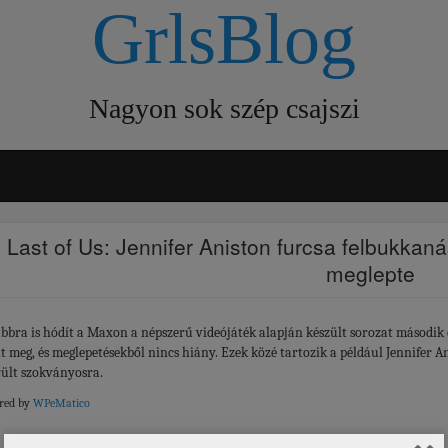
GrlsBlog
Nagyon sok szép csajszi
Last of Us: Jennifer Aniston furcsa felbukka
meglepte
bbra is hódít a Maxon a népszerű videójáték alapján készült sorozat második év
nt meg, és meglepetésekből nincs hiány. Ezek közé tartozik a például Jennifer A
rült szokványosra.
red by
WPeMatico