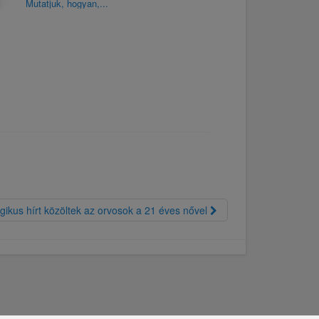
Mutatjuk, hogyan,...
gikus hírt közöltek az orvosok a 21 éves nővel