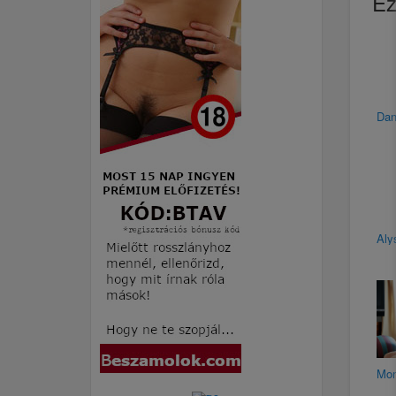
Ez
Dan
Aly
Mon