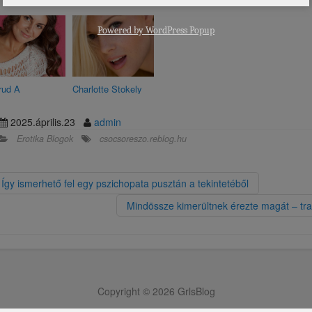
Powered by
WordPress Popup
rud A
Charlotte Stokely
2025.április.23
admin
Erotika Blogok
csocsoreszo.reblog.hu
Így ismerhető fel egy pszichopata pusztán a tekintetéből
Mindössze kimerültnek érezte magát – tra
Copyright © 2026 GrlsBlog