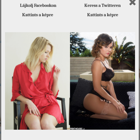
 is érdekelhet
Lájkolj Facebookon
Keress a Twitteren
Kattints a képre
Kattints a képre
ae
Szőke és
Kodi
Hiromi Oshima
halványlila
sha
Bella: csak
Sofia
Anya Ivy
természetesen!
ica
Zoey
Alice
A terpesztést
gyakorolom