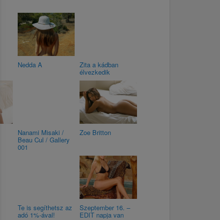
Nedda A
Zita a kádban
élvezkedik
Nanami Misaki /
Zoe Britton
Beau Cul / Gallery
001
Te is segíthetsz az
Szeptember 16. –
adó 1%-ával!
EDIT napja van