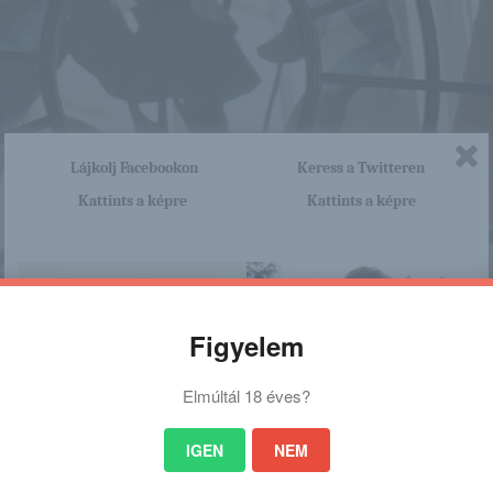
Lájkolj Facebookon
Keress a Twitteren
Kattints a képre
Kattints a képre
Figyelem
Elmúltál 18 éves?
IGEN
NEM