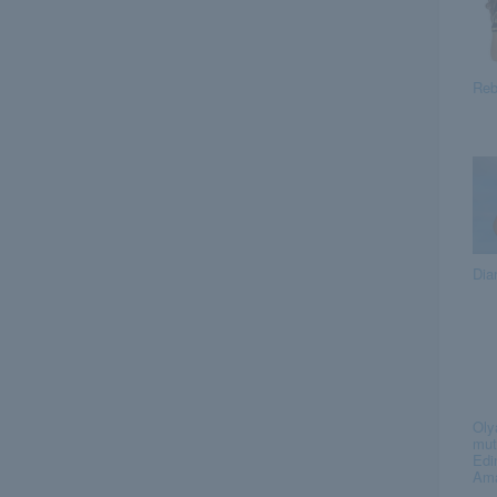
Reb
Dia
Olya
mut
Edi
Ama