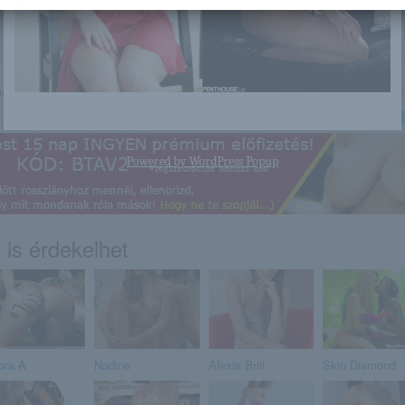
nagyon sok olyan lány van, aki cseppet sem szégyenlős. Ha ennek a lánynak 
http://maisuna.blog.hu/2016/02/
a linkre: -:-
Powered by
WordPress Popup
 is érdekelhet
ora A
Nadine
Alexis Brill
Skin Diamond