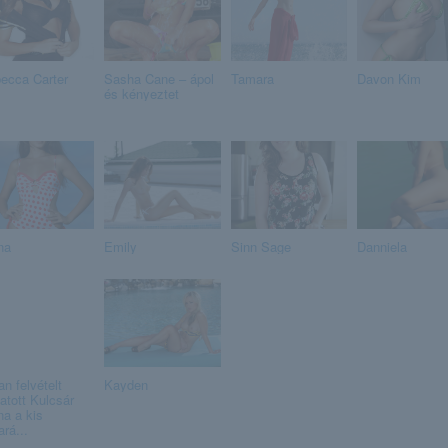
ecca Carter
Sasha Cane – ápol
Tamara
Davon Kim
és kényeztet
na
Emily
Sinn Sage
Danniela
n felvételt
Kayden
atott Kulcsár
na a kis
rá...