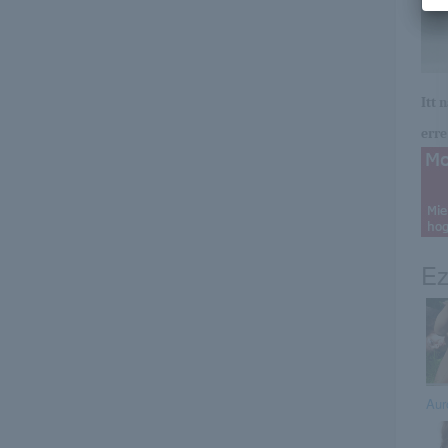
Itt 
erre 
Ez
Aur