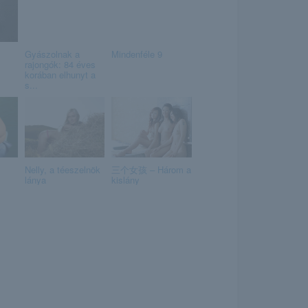
Gyászolnak a
Mindenféle 9
rajongók: 84 éves
korában elhunyt a
s...
Nelly, a téeszelnök
三个女孩 – Három a
lánya
kislány