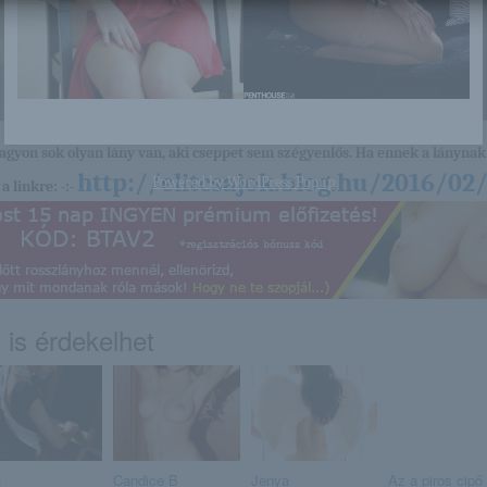
nagyon sok olyan lány van, aki cseppet sem szégyenlős. Ha ennek a lánynak 
http://elitcsajok.blog.hu/2016/0
Powered by
WordPress Popup
a linkre: -:-
 is érdekelhet
a
Candice B
Jenya
Az a piros cipő