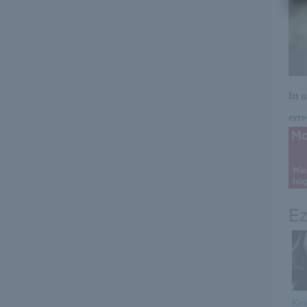
Itt 
erre 
Ez
Kir