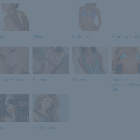
ria
Milana
Marie Luv
Bírom a pózoka
rlotte Stokely
Sultana
Karmen
Január 3. –
DZSENIFER na
van
na
Eva Mendes