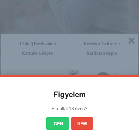
Lájkolj Facebookon
Keress a Twitteren
Kattints a képre
Kattints a képre
Figyelem
Elmúltál 18 éves?
IGEN
NEM