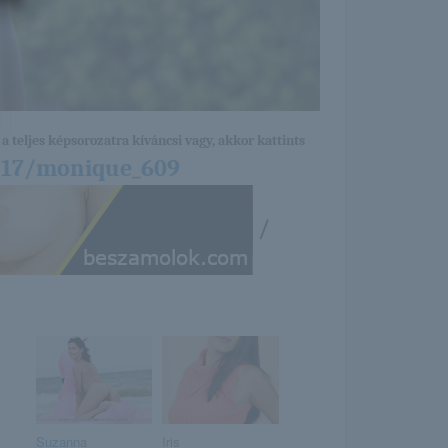
a teljes képsorozatra kíváncsi vagy, akkor kattints
2/17/monique_609
/
Suzanna
Iris